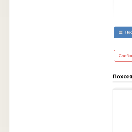
Пос
Сообщ
Похож