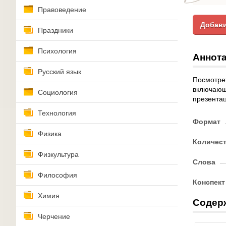
Правоведение
Добави
Праздники
Психология
Аннота
Русский язык
Посмотрет
включающу
Социология
презентац
Технология
Формат
Физика
Количес
Физкультура
Слова
Философия
Конспект
Химия
Содер
Черчение