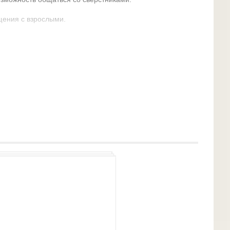
щения с взрослыми.
ится с определенными правилами и учится
нтеллектуального и физического развития