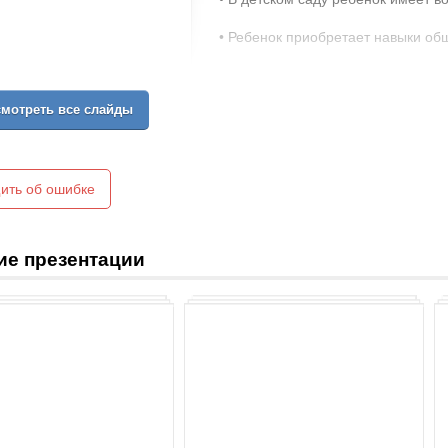
• Ребенок приобретает навыки об
• В детском саду ребенок знаком
соблюдать их.
мотреть все слайды
• Ребенок получает возможность и
ить об ошибке
ие презентации