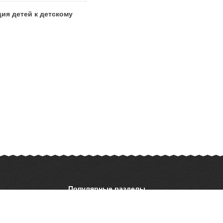
ия детей к детскому
Популярные разделы
ОБЖ
История
ать презентацию
Астрономия
География