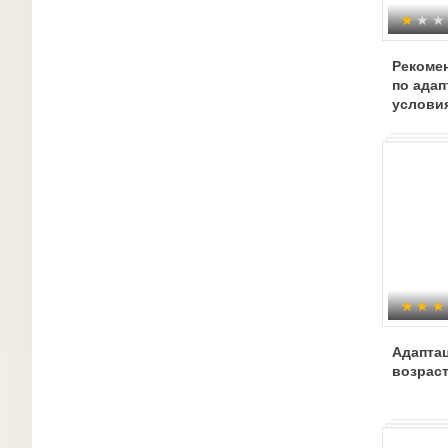
Рекоме
по адап
условия
Адаптац
возраст