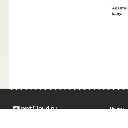
Адаптац
саду.
Проект
О сайте
© 2014 — 2026 Облачный хостинг презентаций
Как сдел
Email:
support@pptcloud.ru