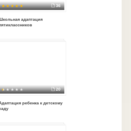
36
Школьная адаптация
пятиклассников
20
Адаптация ребенка к детскому
саду