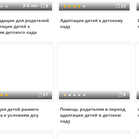
2-6 лет
8
13
ндации для родителей
Адаптация детей к детскому
тации детей к
саду
м детского сада
27
9
ия детей раннего
Помощь родителям в период
а к условиям доу
адаптации детей в детском
саду