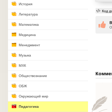
История
Код д
Литература
В
Математика
О
Медицина
Менеджмент
Музыка
МХК
Комме
Обществознание
ОБЖ
Окружающий мир
Педагогика