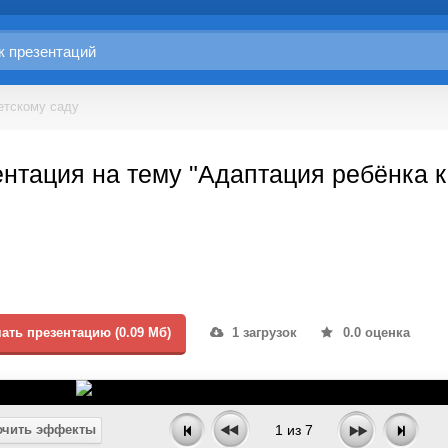
етскому саду
нтация на тему "Адаптация ребёнка к
ать презентацию (0.09 Мб)
1 загрузок
0.0 оценка
чить эффекты
1
из
7