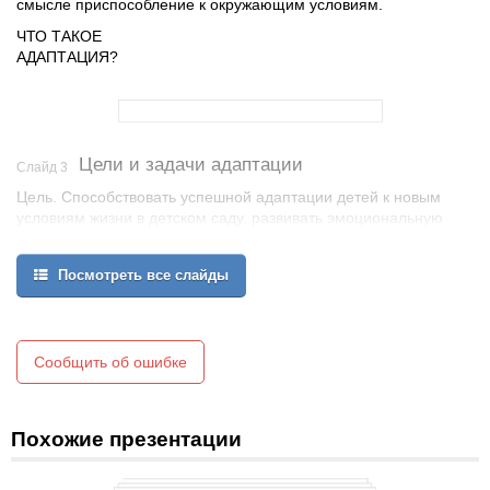
смысле приспособление к окружающим условиям.
ЧТО ТАКОЕ
АДАПТАЦИЯ?
Цели и задачи адаптации
Слайд 3
Цель. Способствовать успешной адаптации детей к новым
условиям жизни в детском саду, развивать эмоциональную
сферу в различных видах деятельности.
Задачи.
Посмотреть все слайды
1. Формировать чувство уверенности в окружающем.
2. Развивать коммуникативные навыки.
3. Способствовать развитию положительного эмоционального
фона.
Сообщить об ошибке
Похожие презентации