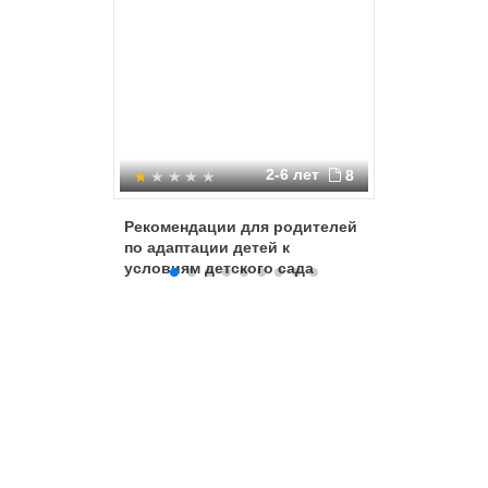
2-6 лет
8
Рекомендации для родителей
Адаптац
по адаптации детей к
условиям детского сада