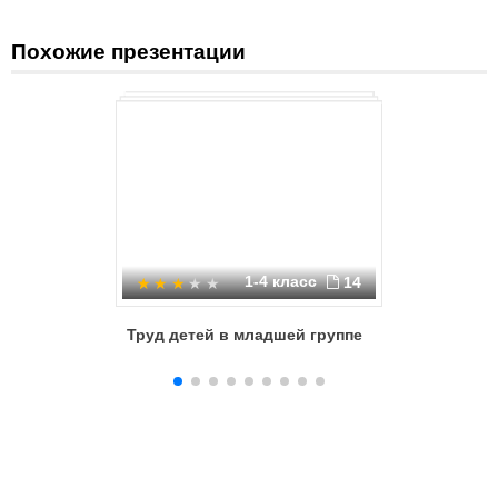
Похожие презентации
1-4 класс
14
Труд детей в младшей группе
Воспитан
гигиени