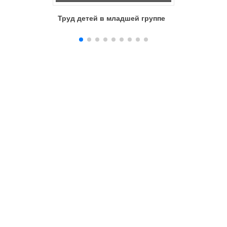
Труд детей в младшей группе
Воспитан
гигиени