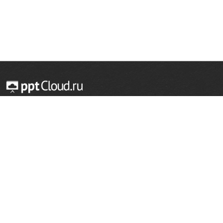
© 2014 — 2026 Облачный хостинг презентаций
Email:
support@pptcloud.ru
Проект
Популярные разделы
О сайте
ОБЖ
История
Химия
Как сделать презентацию
Физкультура
Астрономия
Правообладателям
География
Биология
Форма обратной связи
Иностранные языки