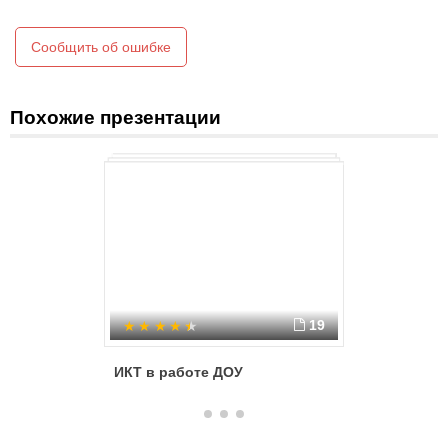
Сообщить об ошибке
Похожие презентации
19
ИКТ в работе ДОУ
ИКТ в о
процесс