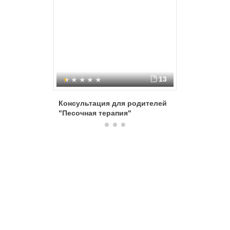
эмоциональной жизни.
13
Консультация для родителей
Использ
"Песочная терапия"
песочной
учителя-