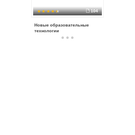
104
Новые образовательные
Совреме
технологии
педагоги
правила