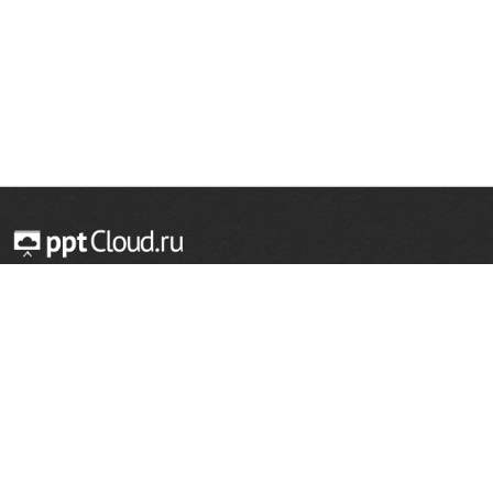
© 2014 — 2026 Облачный хостинг презентаций
Email:
support@pptcloud.ru
Проект
Популярные разделы
О сайте
ОБЖ
История
Химия
Как сделать презентацию
Физкультура
Астрономия
Правообладателям
География
Биология