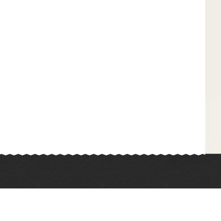
Химия
Физкультура
Биология
Иностранные языки