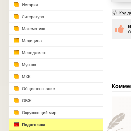
История
Код д
Литература
В
Математика
О
Медицина
Менеджмент
Музыка
МХК
Комме
Обществознание
ОБЖ
Окружающий мир
Педагогика