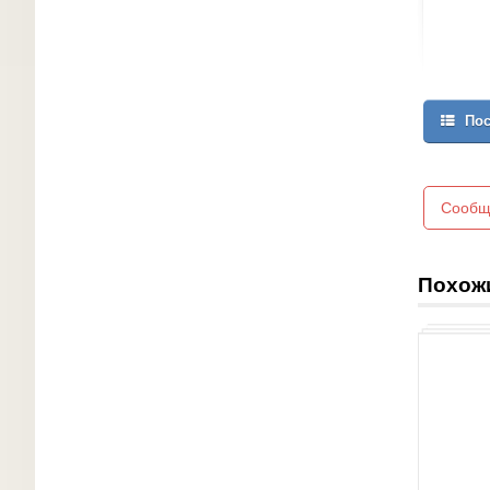
Пос
Сообщ
Похож