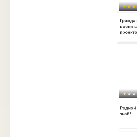
Гражда
воспита
проекто
Родной
знай!