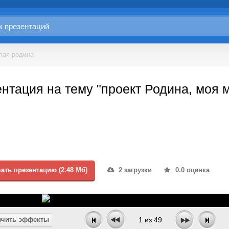
лая родина
нтация на тему "проект Родина, моя 
ать презентацию (2.48 Мб)
2 загрузки
0.0 оценка
чить эффекты
1
из
49