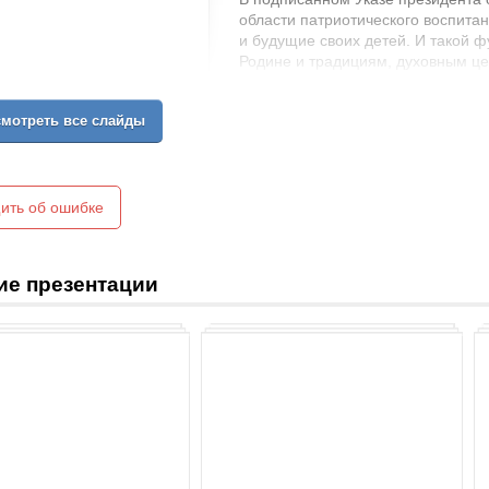
области патриотического воспита
и будущие своих детей. И такой ф
Родине и традициям, духовным це
свою страну и её будущее. Что дет
зависит морально-нравственный 
мотреть все слайды
возрасте закладывается основа л
окружающего мир, непосредстве
людям, сочувствие к их нуждам и
черты характера, которые заклады
воспитания: трудолюбие, милосерд
ить об ошибке
начинается с восхищения тем, что
что вызывает отклик в его душе. 
глубоко, но пропущенные через д
ие презентации
становлении личности патриота.