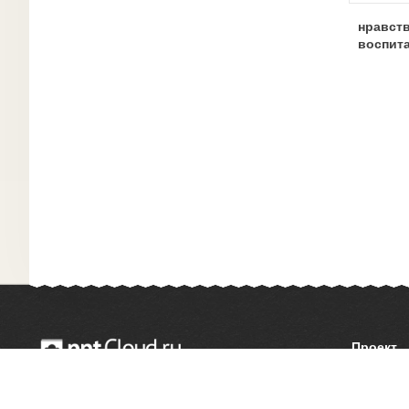
нравст
воспит
Проект
О сайте
© 2014 — 2026 Облачный хостинг презентаций
Как сдел
Email:
support@pptcloud.ru