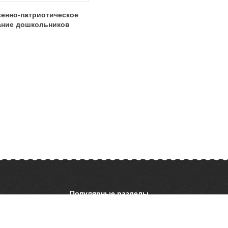
венно-патриотическое
ание дошкольников
Популярные разделы
ОБЖ
История
ать презентацию
Астрономия
География