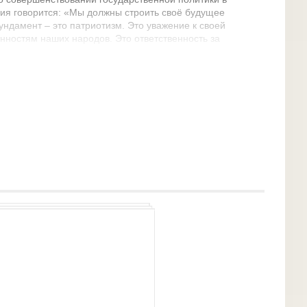
ния говорится: «Мы должны строить своё будущее
ундамент – это патриотизм. Это уважение к своей
нностям наших народов. Это ответственность за
и видят, слышат, что они читают, во многом
климат в обществе в целом.Именно в дошкольном
ичности: развивается целостное восприятие
нное эмоциональное отношение к окружающим
 переживаниям.Здесь начинают развиваться такие
вают в основу нравственного и патриотического
ие, гуманность и т. д. Чувство Родины
 видит перед собой малыш, чему он удивляется,
И хотя многие впечатления не осознаны им
етское восприятие, они играют огромную роль в