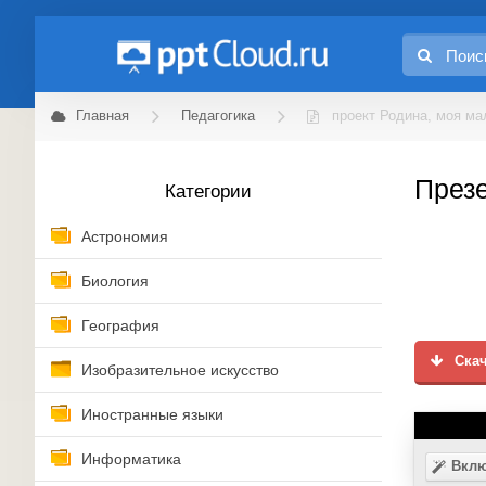
Главная
Педагогика
проект Родина, моя ма
Презе
Категории
Астрономия
Биология
География
Скач
Изобразительное искусство
Иностранные языки
Информатика
Вклю