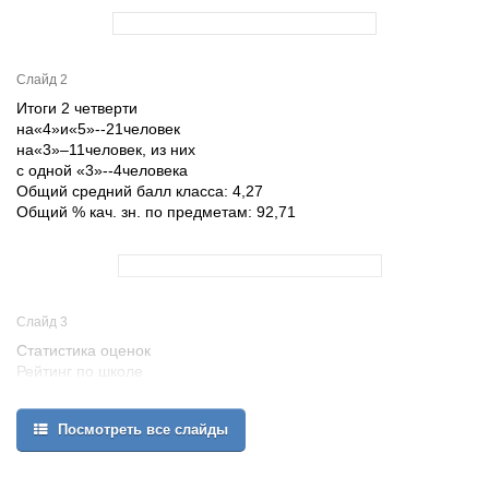
Слайд 2
Итоги 2 четверти
на«4»и«5»--21человек
на«3»–11человек, из них
с одной «3»--4человека
Общий средний балл класса: 4,27
Общий % кач. зн. по предметам: 92,71
Слайд 3
Статистика оценок
Рейтинг по школе
Из 28 классов
Посмотреть все слайды