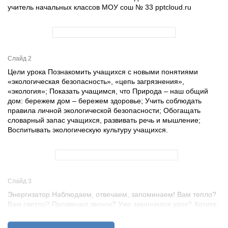
учитель начальных классов МОУ сош № 33 pptcloud.ru
Слайд 2
Цели урока Познакомить учащихся с новыми понятиями
«экологическая безопасность», «цепь загрязнения»,
«экология»; Показать учащимся, что Природа – наш общий
дом: бережем дом – бережем здоровье; Учить соблюдать
правила личной экологической безопасности; Обогащать
словарный запас учащихся, развивать речь и мышление;
Воспитывать экологическую культуру учащихся.
Слайд 3
Энергизатор Наблюдаем, отвечаем, запоминаем! Вам тепло?
Вам светло? Прозвенел звонок? Уже закончился урок? Хотите
учиться? Можете садиться.