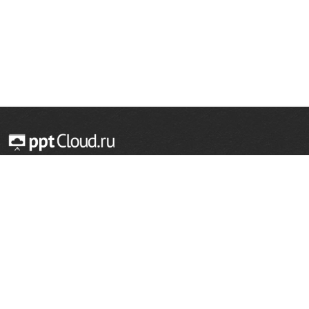
© 2014 — 2026 Облачный хостинг презентаций
Email:
support@pptcloud.ru
Проект
Популярные разделы
О сайте
ОБЖ
История
Химия
Как сделать презентацию
Физкультура
Астрономия
Правообладателям
География
Биология