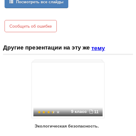
Посмотреть все слайды
Сообщить об ошибке
Другие презентации на эту же
тему
9 класс
11
Экологическая безопасность.
Экологич