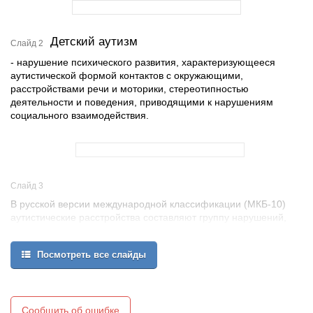
Детский аутизм
Слайд 2
- нарушение психического развития, характеризующееся
аутистической формой контактов с окружающими,
расстройствами речи и моторики, стереотипностью
деятельности и поведения, приводящими к нарушениям
социального взаимодействия.
Слайд 3
В русской версии международной классификации (МКБ-10)
аутистические расстройства составляют группу нарушений,
обозначенную как « Общие расстройства развития», которые
определяются следующим образом: группа расстройств,
Посмотреть все слайды
характеризующаяся качественными аномалиями в социальном
взаимодействии и общении и ограниченным, стереотипным,
повторяющимся набором интересов и деятельности.
Сообщить об ошибке