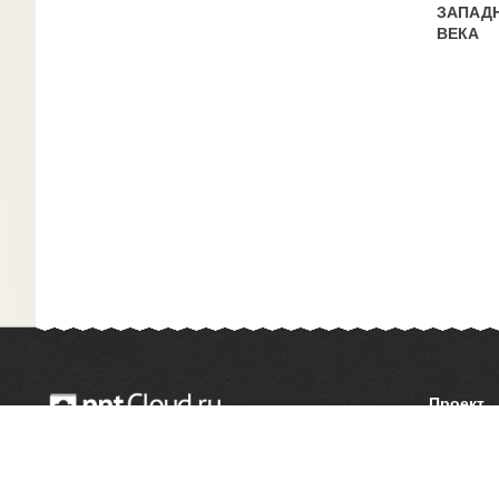
ЗАПАДН
ВЕКА
Проект
О сайте
© 2014 — 2026 Облачный хостинг презентаций
Как сдел
Email:
support@pptcloud.ru
Правооб