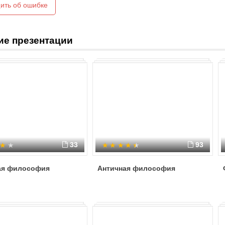
ить об ошибке
2) Умеренное реформационно-гум
Василий Тяпинский);
3) Радикальное реформационно-гу
Калиновки, Мартин Чаховиц).
ие презентации
33
93
ая философия
Античная философия