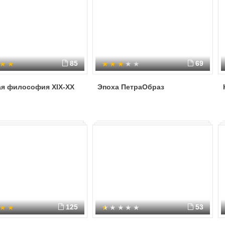
85
69
ая философия XIX-XX
Эпоха ПетраОбраз
125
53