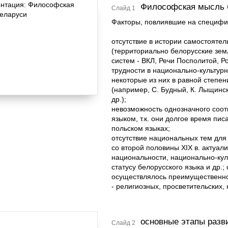
Философская мысль 
Слайд 1
Факторы, повлиявшие на специфи
отсутствие в истории самостояте
(территориально белорусские земл
систем - ВКЛ, Речи Посполитой, 
трудности в национально-культур
некоторые из них в равной степен
(например, С. Будный, К. Лыщинск
др.);
невозможность однозначного соо
языком, т.к. они долгое время пи
польском языках;
отсутствие национальных тем для
со второй половины XIX в. актуал
национальности, национально-кул
статусу белорусского языка и др.
осуществлялось преимущественно
- религиозных, просветительских,
основные этапы раз
Слайд 2