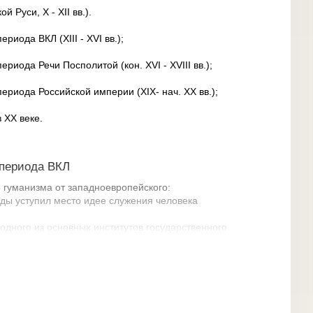
Руси, X - XII вв.).
иода ВКЛ (XIII - XVI вв.);
иода Речи Посполитой (кон. XVI - XVIII вв.);
риода Российской империи (XIX- нач. XX вв.);
 XX веке.
периода ВКЛ
 гуманизма от западноевропейского:
ды уступил место идее служения человека
одного из основных институтов государственного
анистической философии с идеями и практикой
ли ВКЛ:
орина, Николай Гусовский, Михалон Литвин,