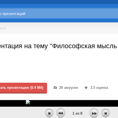
уси
ентация на тему "Философская мысль
ать презентацию (0.4 Мб)
28 загрузок
3.5 оценка
1
из
8