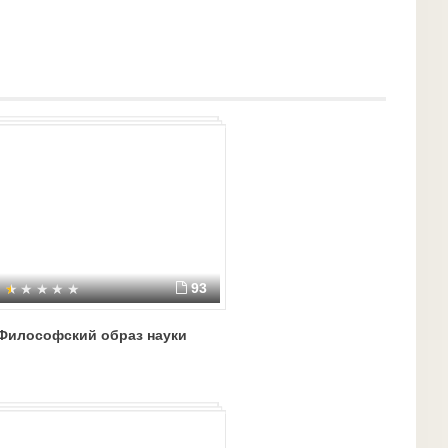
анистическое (Сымон Будный, Фауст Социн,
манистическое (Петр из Гонендза, Якуб из
93
Философский образ науки