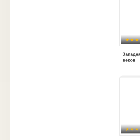
Западн
веков