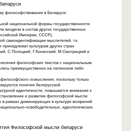
беларуси
ку философствования в Беларуси:
льной национальной формы государственности
и входили в состав других государственных
Российской Империи, СССР);
ной самоидентификации мыслителей, т.к.
и принадлежат культурам других стран
ий, С.Полоцкий, Г.Конисский, М.Смотрицкий и
тнесения философских текстов с национальным
сались преимущественно на латинском либо
 философского осмысления, поскольку только
изируются понятия белорусской
ьтурной идентичности, повышается внимание к
; становление и развитие философской мысли
 в рамках доминирующих в культуре воззрений
 национально-освободительных, идеологических.
вития Философской мысли беларуси