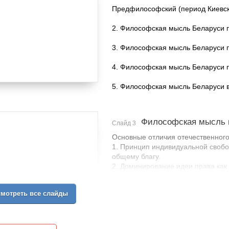
Предфилософский (период Киевской 
2. Философская мысль Беларуси пер
3. Философская мысль Беларуси пер
4. Философская мысль Беларуси пе
5. Философская мысль Беларуси в
Философская мысль 
Слайд 3
Основные отличия отечественного
1. Принцип индивидуальной свобо
общему благу.
2. Доминирование идеи права как 
управления.
3. Тесная связь белорусской гум
мотреть все слайды
Реформации.
Направления в философской мыс
1) Гуманистическое (Франциск Ск
Андрей Волан, Лев Сапега);