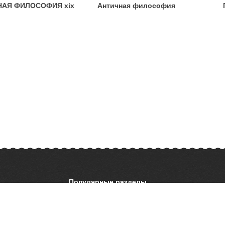
АЯ ФИЛОСОФИЯ xix
Античная философия
Популярные разделы
ОБЖ
История
ать презентацию
Астрономия
География
ладателям
Шаблоны для