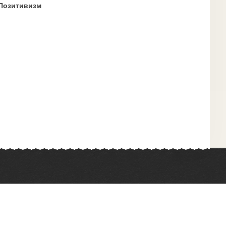
Позитивизм
Химия
Физкультура
Биология
Иностранные языки