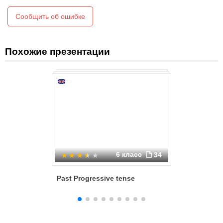
He dances badly.
Сообщить об ошибке
Похожие презентации
6 класс
34
Past Progressive tense
Имя сущ
Noun). В