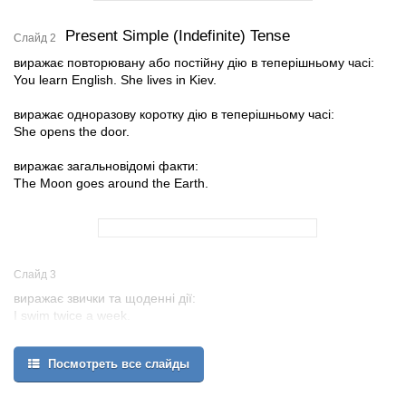
Present Simple (Indefinite) Tense
Слайд 2
виражає повторювану або постійну дію в теперішньому часі:
You learn English. She lives in Kiev.
виражає одноразову коротку дію в теперішньому часі:
She opens the door.
виражає загальновідомі факти:
The Moon goes around the Earth.
Слайд 3
виражає звички та щоденні дії:
I swim twice a week.
We play football on Sundays.
Посмотреть все слайды
характеризує підмет (коли ми говоримо про вміння, якості
тощо):
You speak English very well.