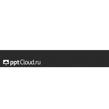
© 2014 — 2026 Облачный хостинг презентаций
Email:
support@pptcloud.ru
Проект
Популярные разделы
О сайте
ОБЖ
История
Химия
Как сделать презентацию
Физкультура
Астрономия