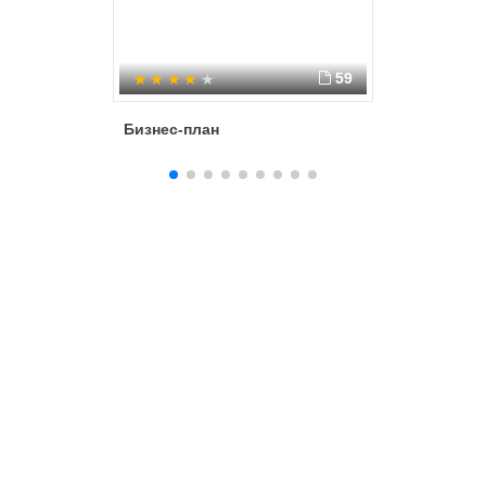
энциклопедий.
59
Бизнес-план
Основы 