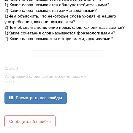
1) Какие слова называются общеупотребительными?
2) Какие слова называются заимствованными?
1)Чем объяснить, что некоторые слова уходят из нашего
употребления, как они называются?
2)Чем объявить появление новых слов, как они называются?
1)Какие сочетания слов называются фразеологизмами?
2) Какие слова называется историзмами, архаизмами?
Слайд 3
Устаревшие слова замените синонимами
стезя
– дорога
чело
Посмотреть все слайды
–лоб
ланиты
– щеки
внимать
– слушать
Сообщить об ошибке
брадобрей
– парикмахер