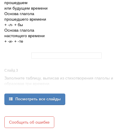
прошедшем
или будущем времени
Основа глагола
прошедшего времени
+ -л- + бы
Основа глагола
настоящего времени
+ -и- + -те
Слайд 3
Заполните таблицу, выписав из стихотворения глаголы и
образовав три времени.
Глаголу нравится читать,
Шуметь, бурлить, кипеть,
Посмотреть все слайды
Играть, работать и мечтать,
Шить, жить, свистеть и петь
Сообщить об ошибке