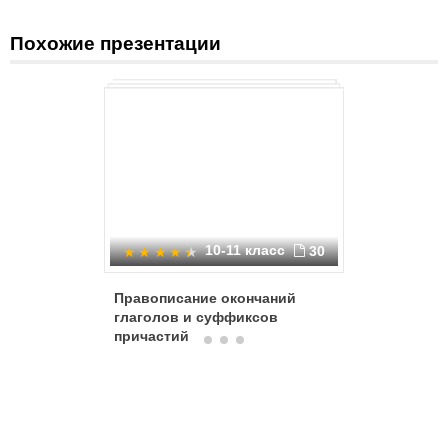
Похожие презентации
10-11 класс
30
Правописание окончаний
Наклонен
глаголов и суффиксов
причастий