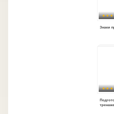
Знаки п
Подгото
тренаж