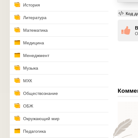
История
Код д
Литература
В
Математика
О
Медицина
Менеджмент
Музыка
МХК
Комме
Обществознание
ОБЖ
Окружающий мир
Педагогика