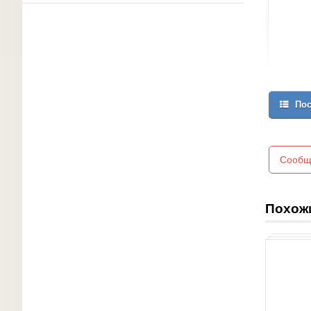
Пос
Сообщ
Похож