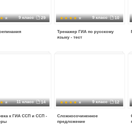
9 класс
9 класс
29
10
репинания
Тренажер ГИА по русскому
языку - тест
11 класс
9 класс
14
12
вка к ГИА ССП и ССП -
Сложносочиненное
еры
предложение