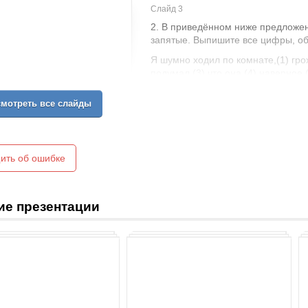
Слайд 3
2. В приведённом ниже предложен
запятые. Выпишите все цифры, о
Я шумно ходил по комнате,(1) грох
подумал,(3) что она,(4) наверное,(
мотреть все слайды
ить об ошибке
ие презентации