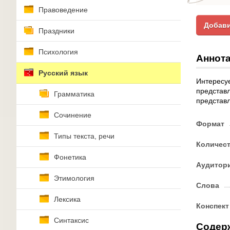
Правоведение
Добави
Праздники
Психология
Аннота
Русский язык
Интересуе
представл
Грамматика
представл
Сочинение
Формат
Типы текста, речи
Количес
Фонетика
Аудитор
Этимология
Слова
Лексика
Конспект
Синтаксис
Содер