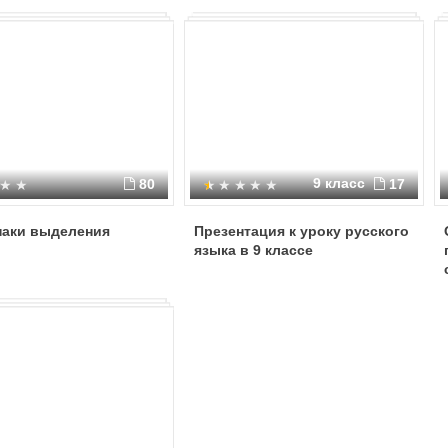
9 класс
80
17
наки выделения
Презентация к уроку русского
языка в 9 классе