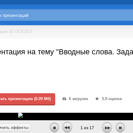
ание 10. ОГЭ-2017
нтация на тему "Вводные слова. Зада
ать презентацию (0.09 Мб)
6 загрузок
5.0 оценка
чить эффекты
1
из
17