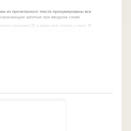
ии из прочитанного текста пронумерованы все
бозначающие запятые при вводном слове
отал стульями,(2) а мама всё стояла у окна. Я
5) разглядывает что-то,(6) и тоже подошёл к окну.