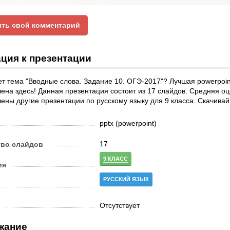
ть свой комментарий
ция к презентации
т тема "Вводные слова. Задание 10. ОГЭ-2017"? Лучшая powerpoin
ена здесь! Данная презентация состоит из 17 слайдов. Средняя оце
ены другие презентации по русскому языку для 9 класса. Скачивай
pptx (powerpoint)
17
тво слайдов
9 КЛАСС
ия
РУССКИЙ ЯЗЫК
Отсутствует
жание