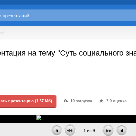
ния
нтация на тему "Суть социального зн
ать презентацию (1.37 Мб)
10 загрузок
3.0 оценка
1
из
9