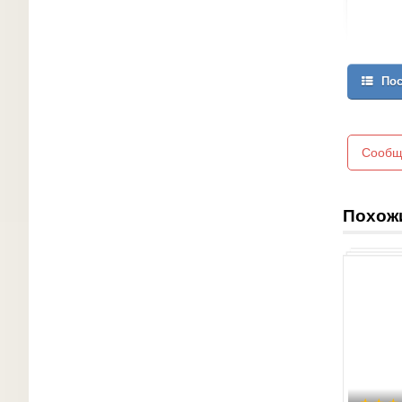
Пос
Сообщ
Похож