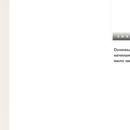
Основы
начинаю
мало н
заверш