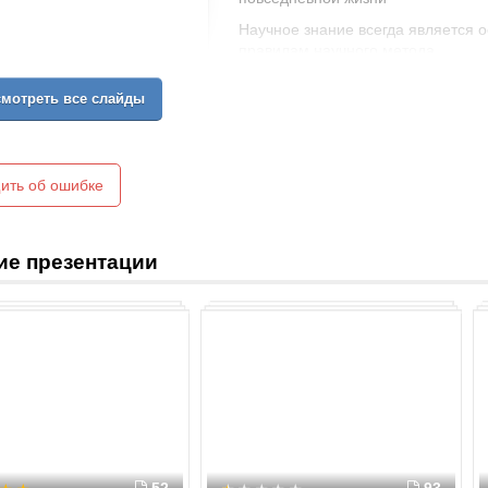
Научное знание всегда является 
правилам научного метода.
Обыденное знание, как
правило, не систематизировано
мотреть все слайды
и даже не осознано — оно
может существовать в виде
привычки или обычая.
ить об ошибке
ие презентации