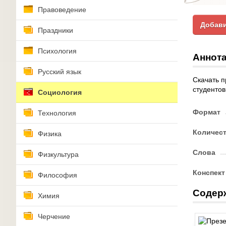
Правоведение
Добави
Праздники
Психология
Аннота
Русский язык
Скачать п
студентов
Социология
Формат
Технология
Количес
Физика
Слова
Физкультура
Конспект
Философия
Содер
Химия
Черчение