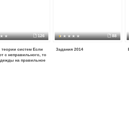
126
88
 теории систем Если
Задания 2014
т с неправильного, то
адежды на правильное
ение. Конфуций