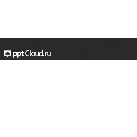
© 2014 — 2026 Облачный хостинг презентаций
Email:
support@pptcloud.ru
Проект
Популярные разделы
О сайте
ОБЖ
История
Химия
Как сделать презентацию
Физкультура
Астрономия
Правообладателям
География
Биология
Форма обратной связи
Иностранные языки