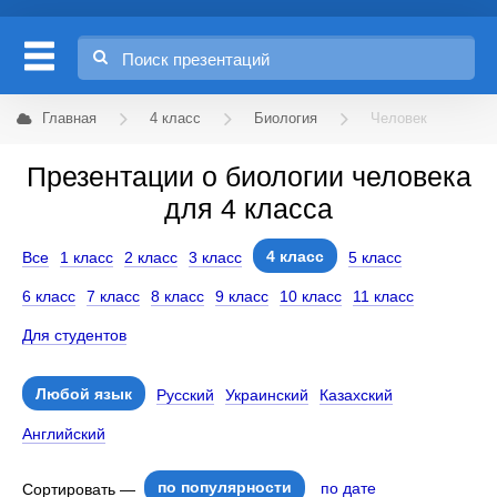
Главная
4 класс
Биология
Человек
Презентации о биологии человека
для 4 класса
4 класс
Все
1 класс
2 класс
3 класс
5 класс
6 класс
7 класс
8 класс
9 класс
10 класс
11 класс
Для студентов
Любой язык
Русский
Украинский
Казахский
Английский
по популярности
по дате
Сортировать —