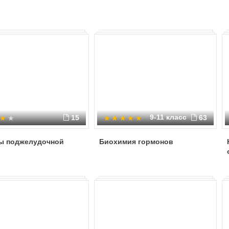
9-11 класс
15
63
ы поджелудочной
Биохимия гормонов