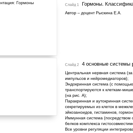
Гормоны. Классифика
Слайд 1
Автор – доцент Рыскина Е.А.
4 основные системы 
Слайд 2
Центральная нервная система (за
импульсов и нейромедиаторов);
Эндокринная система (с помощью 
транспортируются к клеткам-миш
(на рис. А);
Паракринная и аутокринная систе
секретируемых из клеток в межкле
эйкозаноидов, гистаминов, гормоно
Иммунная система (посредством с
белков комплекса гистосовместим
Все уровни регуляции интегрирова