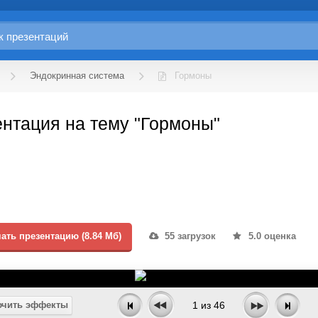
Эндокринная система
Гормоны
нтация на тему "Гормоны"
ать презентацию (8.84 Мб)
55 загрузок
5.0 оценка
чить эффекты
1
из
46