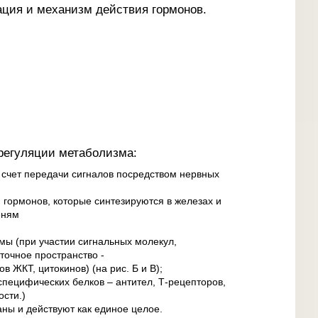
ция и механизм действия гормонов.
регуляции метаболизма:
 счет передачи сигналов посредством нервных
гормонов, которые синтезируются в железах и
еням
мы (при участии сигнальных молекул,
точное пространство -
в ЖКТ, цитокинов) (на рис. Б и В);
пецифических белков – антител, Т-рецепторов,
ости.)
ны и действуют как единое целое.