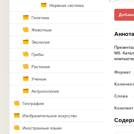
Нервная система
Добави
Генетика
Животные
Аннота
Экология
Презентац
Мб. Катал
Грибы
компьютер
Растения
Формат
Ученые
Количес
Антропология
Слова
География
Конспект
Изобразительное искусство
Содер
Иностранные языки