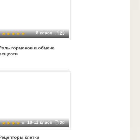
8 класс
23
Роль гормонов в обмене
веществ
10-11 класс
20
Рецепторы клетки