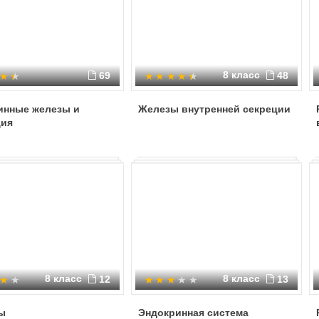
8 класс
69
48
инные железы и
Железы внутренней секреции
ция
8 класс
8 класс
12
13
ы
Эндокринная система