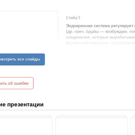
Слайд 3
Эндокринная система регулирует
(др.-греч. ὁρμάω — возбуждаю, по
соединения, которые вырабатываю
внутренней секреции, осуществл
имеют различную химическую стру
мотреть все слайды
ить об ошибке
ие презентации