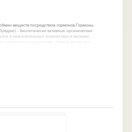
 обмен веществ посредством гормонов.Гормоны
буждаю) - биологически активные органические
тся в незначительных количествах в железах
яют гуморальную регуляцию обмена веществ и
ктуру.