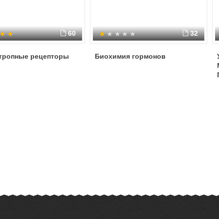
60
32
тропные рецепторы
Биохимия гормонов