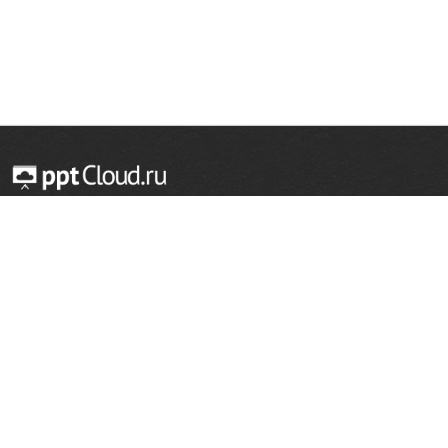
© 2014 — 2026 Облачный хостинг презентаций
Email:
support@pptcloud.ru
Проект
Популярные разделы
О сайте
ОБЖ
История
Химия
Как сделать презентацию
Физкультура
Астрономия
Правообладателям
География
Биология
Форма обратной связи
Иностранные языки