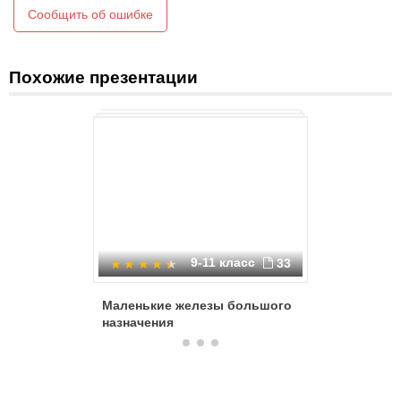
передачи биологической информации в организме.
Сообщить об ошибке
этиология
Похожие презентации
9-11 класс
33
Маленькие железы большого
Железы 
назначения