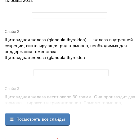
г.Москва 2012
Слайд 2
Щитовидная железа (glandula thyroidea) — железа внутренней
секреции, синтезирующая ряд гормонов, необходимых для
поддержания гомеостаза.
Щитовидная железа (glandula thyroidea
Слайд 3
Щитовидная железа весит около 30 грамм. Она производит два
гормона – тироксин и трииодтиронин. Помимо гормонов,
железа продуцирует тиреокальцитонин, биохимическая роль
которого состоит в регуляции кальциевого метаболизма в
Посмотреть все слайды
организме.
Щитовидная железа – это одна из эндокринных желез нашего
организма. вырабатывают различные гормоны – химические
вещества, участвующие в регуляции обмена веществ и