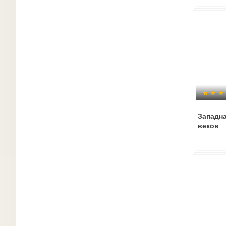
Западн
веков