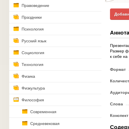
Правоведение
Добави
Праздники
Психология
Аннота
Русский язык
Презентац
Размер фа
Социология
к себе на
Технология
Формат
Физика
Количес
Физкультура
Аудитор
Философия
Слова
Современная
Конспект
Средневековая
Содер