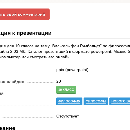
ть свой комментарий
ция к презентации
ия для 10 класса на тему "Вильгель фон Гумбольдт" по философии
йла 2.03 Мб. Каталог презентаций в формате powerpoint. Можно 
 компьютер или смотреть его онлайн.
pptx (powerpoint)
20
тво слайдов
10 КЛАСС
ия
ФИЛОСОФИЯ
ФИЛОСОФЫ
НОВОГО В
Отсутствует
жание