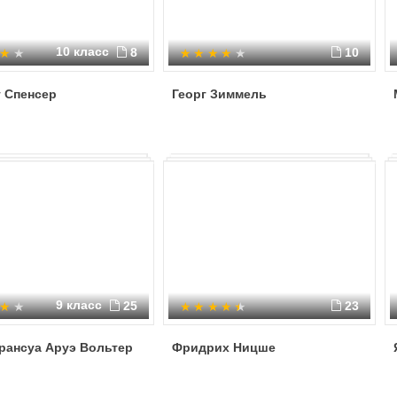
10 класс
8
10
 Спенсер
Георг Зиммель
9 класс
25
23
рансуа Аруэ Вольтер
Фридрих Ницше