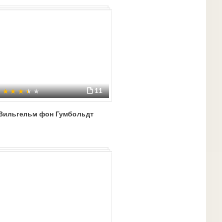
11
Вильгельм фон Гумбольдт