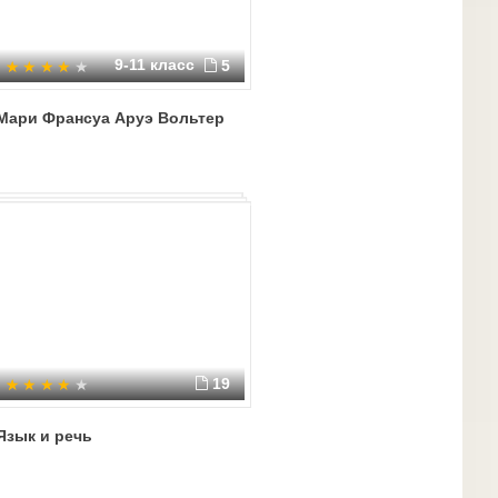
9-11 класс
5
Мари Франсуа Аруэ Вольтер
19
Язык и речь