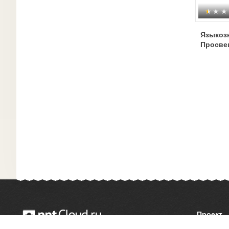
Языкоз
Просве
Проект
О сайте