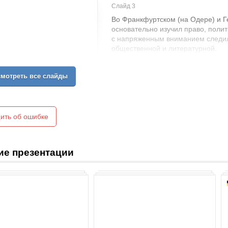
Слайд 3
Во Франкфуртском (на Одере) и Г
основательно изучил право, полит
с напряженным вниманием следил
общественной и литературной.
мотреть все слайды
ить об ошибке
ие презентации