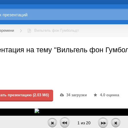
 времени
Вильгель фон Гумбольдт
нтация на тему "Вильгель фон Гумбол
ать презентацию (2.03 Мб)
34 загрузки
4.0 оценка
1
из
20