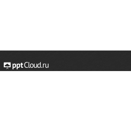
© 2014 — 2026 Облачный хостинг презентаций
Email:
support@pptcloud.ru
Проект
Популярные разделы
О сайте
ОБЖ
История
Химия
Как сделать презентацию
Физкультура
Астрономия
Правообладателям
География
Биология