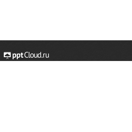
© 2014 — 2026 Облачный хостинг презентаций
Email:
support@pptcloud.ru
Проект
Популярные разделы
О сайте
ОБЖ
История
Химия
Как сделать презентацию
Физкультура
Астрономия
Правообладателям
География
Биология
Форма обратной связи
Иностранные языки