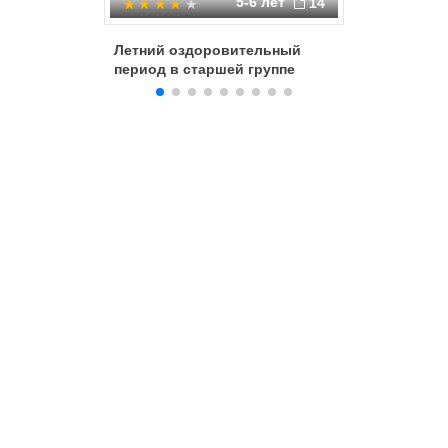
5-6 лет
14
Летний оздоровительный
"Летняя
период в старшей группе
работа в