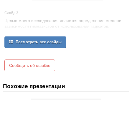
Слайд 3
Целью моего исследования является определение степени
зависимости гимназистов от использования гаджетов.
В качестве объекта исследования были выбраны учащиеся 8-9-
х классов МБОУ «Сош№2»
Посмотреть все слайды
Предмет исследования - зависимость современного гимназиста
от
использования гаджетов.
Цель:
Сообщить об ошибке
Похожие презентации