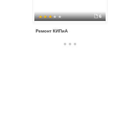
6
Ремонт КИПиА
Стандар