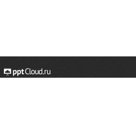
© 2014 — 2026 Облачный хостинг презентаций
Email:
support@pptcloud.ru
Проект
Популярные разделы
О сайте
ОБЖ
История
Химия
Как сделать презентацию
Физкультура
Астрономия
Правообладателям