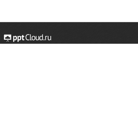
© 2014 — 2026 Облачный хостинг презентаций
Email:
support@pptcloud.ru
Проект
Популярные разделы
О сайте
ОБЖ
История
Химия
Как сделать презентацию
Физкультура
Астрономия
Правообладателям
География
Биология
Форма обратной связи
Иностранные языки
Сообщить об ошибке
Шаблоны для презентаций