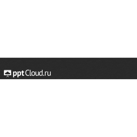
© 2014 — 2026 Облачный хостинг презентаций
Email:
support@pptcloud.ru
Проект
Популярные разделы
О сайте
ОБЖ
История
Химия
Как сделать презентацию
Физкультура
Астрономия