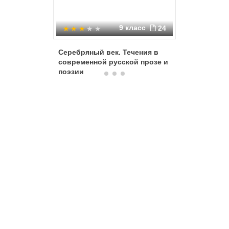
9 класс
24
Серебряный век. Течения в
Русские 
современной русской прозе и
века
поэзии