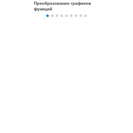
Преобразование графиков
Простей
функций
функции 