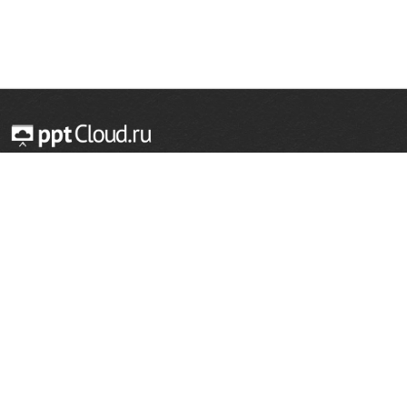
© 2014 — 2026 Облачный хостинг презентаций
Email:
support@pptcloud.ru
Проект
Популярные разделы
О сайте
ОБЖ
История
Химия
Как сделать презентацию
Физкультура
Астрономия
Правообладателям
География
Биология
Форма обратной связи
Иностранные языки
Сообщить об ошибке
Шаблоны для презентаций