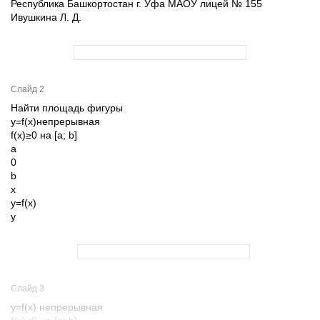
Республика Башкортостан г. Уфа МАОУ лицей № 155
Ивушкина Л. Д.
Слайд 2
Найти площадь фигуры
y=f(x)непрерывная
f(x)≥0 на [a; b]
a
0
b
x
y=f(x)
y
Слайд 3
y=f(x) непрерывная