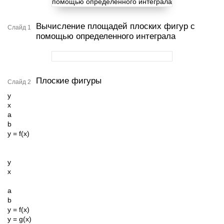
Вычисление площадей плоских фигур с
Слайд 1
помощью определенного интеграла
Плоские фигуры
Слайд 2
y
x
a
b
y = f(x)
y
x
a
b
y = f(x)
y = g(x)