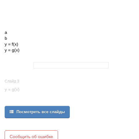
a
b
y = f(x)
y = g(x)
Слайд 3
y = g(x)
a
b
Посмотреть все слайды
y = f(x)
y
x
Р
Сообщить об ошибке