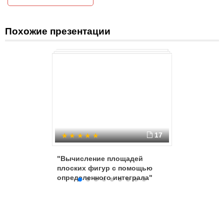
M
K
C
Похожие презентации
D
17
"Вычисление площадей
Построе
плоских фигур с помощью
функций 
определенного интеграла"
содержа
знаком 