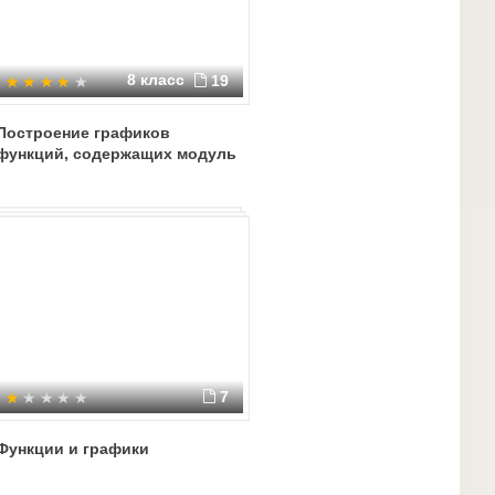
8 класс
19
Построение графиков
функций, содержащих модуль
7
Функции и графики