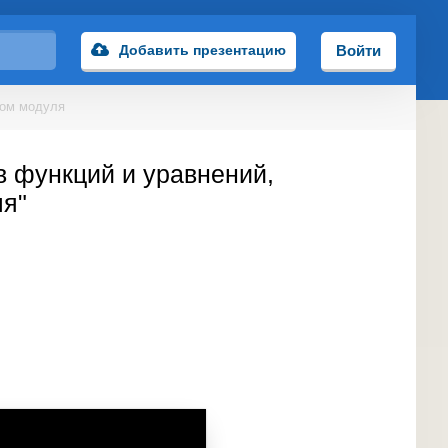
Добавить презентацию
Войти
ком модуля
в функций и уравнений,
я"