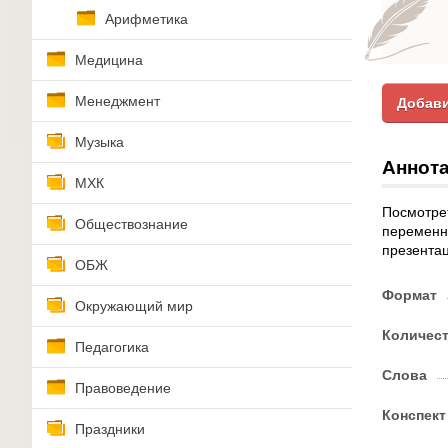
Арифметика
Медицина
Менеджмент
Добави
Музыка
Аннота
МХК
Посмотрет
Обществознание
переменн
презентац
ОБЖ
Формат
Окружающий мир
Количес
Педагогика
Слова
Правоведение
Конспект
Праздники