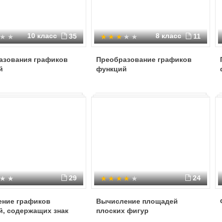
10 класс
8 класс
35
11
азования графиков
Преобразование графиков
й
функций
29
24
ение графиков
Вычисление площадей
й, содержащих знак
плоских фигур