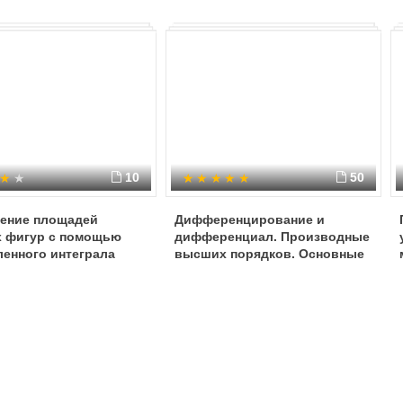
10
50
ение площадей
Дифференцирование и
х фигур с помощью
дифференциал. Производные
енного интеграла
высших порядков. Основные
теоремы дифференциального
исчисления. Правила
Лопиталя