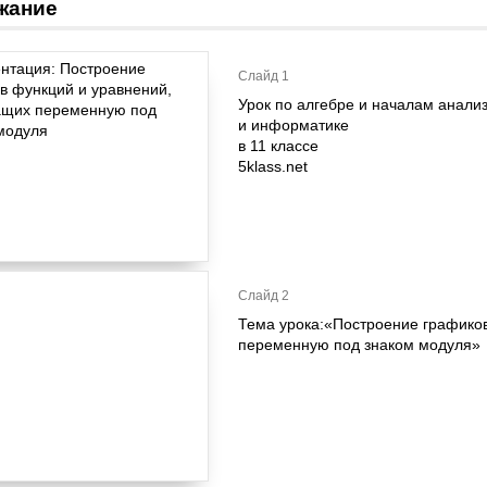
жание
Слайд 1
Урок по алгебре и началам анали
и информатике
в 11 классе
5klass.net
Слайд 2
Тема урока:«Построение графико
переменную под знаком модуля»