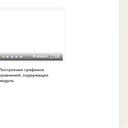
8 класс
15
Построение графиков
уравнений, содержащих
модуль