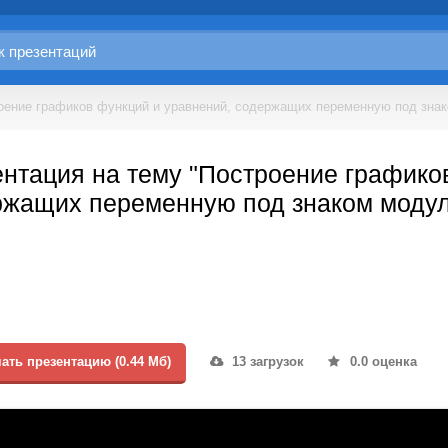
оение графиков функций и уравнений, содержащих переменную под зна
нтация на тему "Построение графико
ржащих переменную под знаком модул
ать презентацию (0.44 Мб)
13 загрузок
0.0 оценка