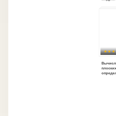
Вычисл
плоски
определ