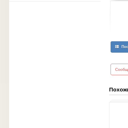
Пос
Сообщ
Похож