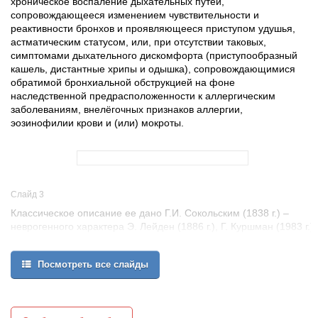
хроническое воспаление дыхательных путей,
сопровождающееся изменением чувствительности и
реактивности бронхов и проявляющееся приступом удушья,
астматическим статусом, или, при отсутствии таковых,
симптомами дыхательного дискомфорта (приступообразный
кашель, дистантные хрипы и одышка), сопровождающимися
обратимой бронхиальной обструкцией на фоне
наследственной предрасположенности к аллергическим
заболеваниям, внелёгочных признаков аллергии,
эозинофилии крови и (или) мокроты.
Слайд 3
Классическое описание ее дано Г.И. Сокольским (1838 г.) –
неврогенного характера Э. Лейден (1886 г.), Г. Куршман (1983 г.)
– объясняли – катаром бронхов проявления бронхиальной
астмы. А.Винтрих – объяснял спазмом диафрагмы. А.Д. Адо и
Посмотреть все слайды
П.К. Булатов – считают бронхиальную астму аллергическим
заболеванием, а клинически сходные состояния – астмоидным
состоянием