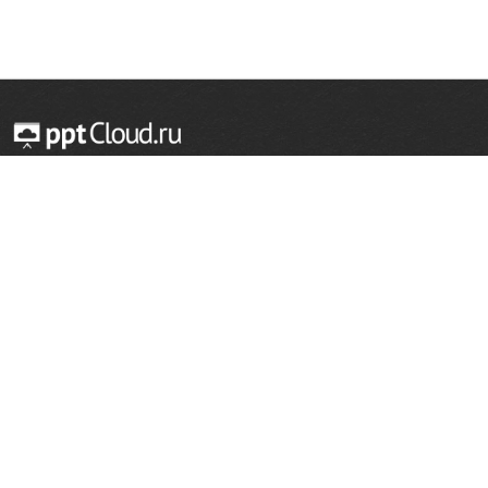
© 2014 — 2026 Облачный хостинг презентаций
Email:
support@pptcloud.ru
Проект
Популярные разделы
О сайте
ОБЖ
История
Химия
Как сделать презентацию
Физкультура
Астрономия
Правообладателям
География
Биология
Форма обратной связи
Иностранные языки
Сообщить об ошибке
Шаблоны для презентаций