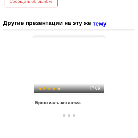
Сообщить об ошибке
Другие презентации на эту же
тему
66
Бронхиальная астма
Бронхиа