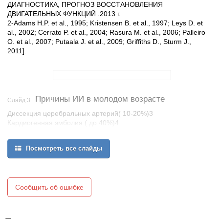
ДИАГНОСТИКА, ПРОГНОЗ ВОССТАНОВЛЕНИЯ
ДВИГАТЕЛЬНЫХ ФУНКЦИЙ .2013 г.
2-Adams H.P. et al., 1995; Kristensen B. et al., 1997; Leys D. et
al., 2002; Cerrato P. et al., 2004; Rasura M. et al., 2006; Palleiro
O. et al., 2007; Putaala J. et al., 2009; Griffiths D., Sturm J.,
2011].
Причины ИИ в молодом возрасте
Слайд 3
Диссекция церебральных артерий( 10-20%)3
Кардиогенная эмболия ( до 40%)4
Антифосфолипидный синдром (АФС) (11%)1
Митохондриальныецитопатии
Посмотреть все слайды
Тромбофилические состояния
Артерииты
Болезнь Мойя-Мойя
Гипергомоцистеинемия
Сообщить об ошибке
Дифференцированные дисплазии соединительной ткани
Полицитемия