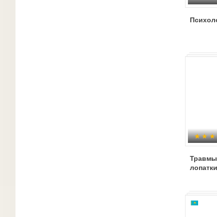
Психол
Травмы
лопатк