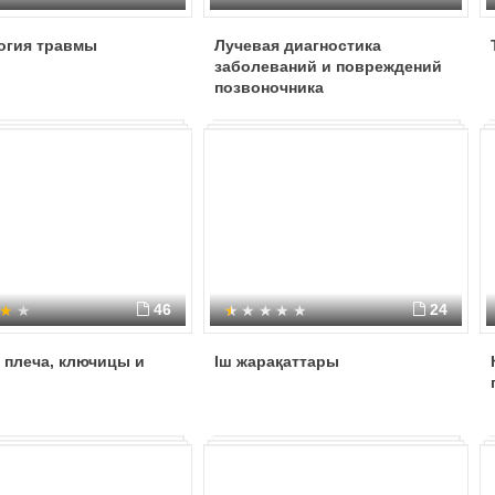
огия травмы
Лучевая диагностика
заболеваний и повреждений
позвоночника
46
24
 плеча, ключицы и
Іш жарақаттары
и