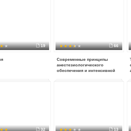
19
66
ия
Современные принципы
анестезиологического
обеспечения и интенсивной
терапии у больных с
травматическим шоком
32
13