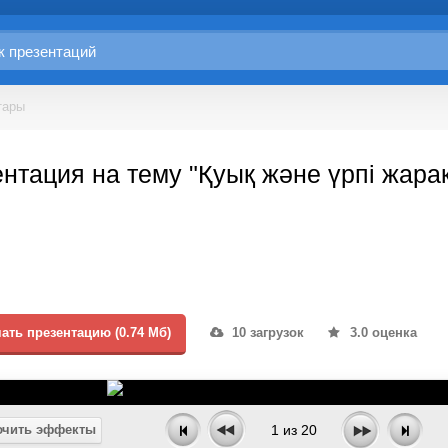
тары
нтация на тему "Қуық және үрпі жара
ать презентацию (0.74 Мб)
10 загрузок
3.0 оценка
чить эффекты
1
из
20