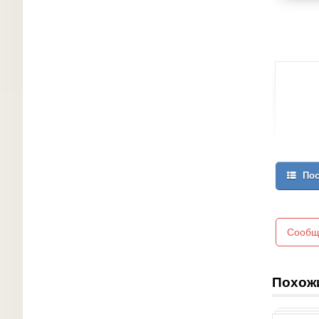
Пос
Сообщ
Похож