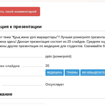
ть свой комментарий
ция к презентации
т тема "Қуық және үрпі жарақаттары"? Лучшая powerpoint презента
ена здесь! Данная презентация состоит из 20 слайдов. Средняя оце
ены другие презентации по медицине для студентов. Скачивайте б
pptx (powerpoint)
20
тво слайдов
МЕДИЦИНА
ТРАВМЫ
МОЧЕВЫДЕЛИТЕ
Отсутствует
жание