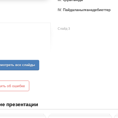
IV. Пайдаланылғанәдебиеттер
Слайд 3
мотреть все слайды
ить об ошибке
ие презентации