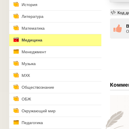
История
Код д
Литература
В
Математика
О
Медицина
Менеджмент
Музыка
МХК
Комме
Обществознание
ОБЖ
Окружающий мир
Педагогика