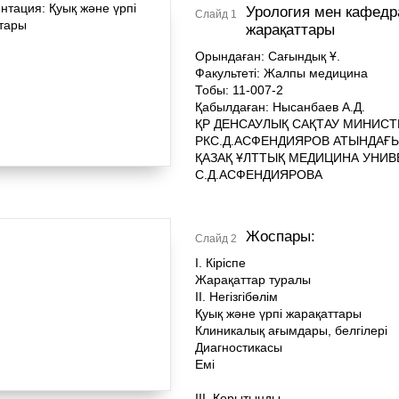
Урология мен кафедр
Слайд 1
жарақаттары
Орындаған: Cағындық Ұ.
Факультеті: Жалпы медицина
Тобы: 11-007-2
Қабылдаған: Нысанбаев А.Д.
ҚР ДЕНСАУЛЫҚ САҚТАУ МИНИСТ
РКС.Д.АСФЕНДИЯРОВ АТЫНДАҒ
ҚАЗАҚ ҰЛТТЫҚ МЕДИЦИНА УНИВ
С.Д.АСФЕНДИЯРОВА
Жоспары:
Слайд 2
I. Кіріспе
Жарақаттар туралы
II. Негізгібөлім
Қуық және үрпі жарақаттары
Клиникалық ағымдары, белгілері
Диагностикасы
Емі
III. Қорытынды