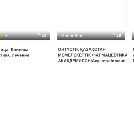
19
29
ица. Клиника,
ОҢТҮСТІК ҚАЗАҚСТАН
тика, лечение
МЕМЕЛЕКЕТТІК ФАРМАЦЕВТИКА
АКАКДЕМИЯСЫАкушерлік және
гинекология
кафедрасыТақырыбы:Оперативті
акушерия. Негізгі акушерлік
операциялар.