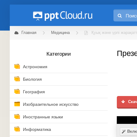
Главная
Медицина
Қуық және үрпі жарақат
Презе
Категории
Астрономия
Биология
География
Скач
Изобразительное искусство
Иностранные языки
Информатика
Вклю