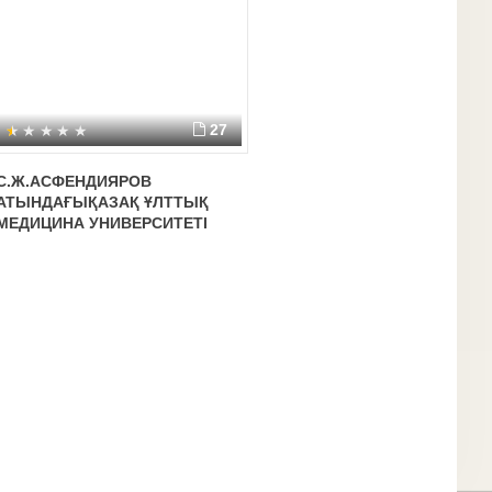
27
С.Ж.АСФЕНДИЯРОВ
АТЫНДАҒЫҚАЗАҚ ҰЛТТЫҚ
МЕДИЦИНА УНИВЕРСИТЕТІ
Тақырыбы:Эндометриоз