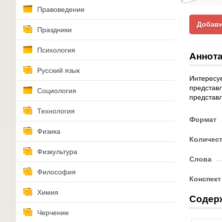
Правоведение
Добави
Праздники
Психология
Аннота
Русский язык
Интересуе
представл
Социология
представл
Технология
Формат
Физика
Количес
Физкультура
Слова
Философия
Конспект
Химия
Содер
Черчение