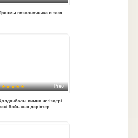
Травмы позвоночника и таза
60
Қолданбалы химия негіздері
пәні бойынша дәрістер