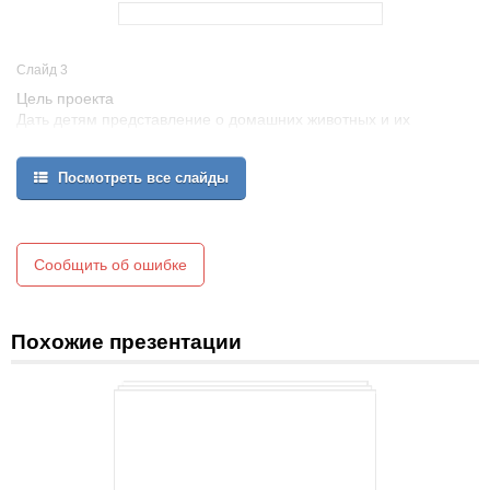
Слайд 3
Цель проекта
Дать детям представление о домашних животных и их
детенышах, их внешнем виде, повадках, роли животных в жизни
человека;
Посмотреть все слайды
Познакомить детей с названиями домашних животных и их
детенышей; с местом их проживания; со способом ухода и
общения с ними;
Воспитывать любовь, уважение и заботливое отношение к
домашним питомцам.
Сообщить об ошибке
Похожие презентации