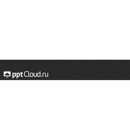
© 2014 — 2026 Облачный хостинг презентаций
Email:
support@pptcloud.ru
Проект
Популярные разделы
О сайте
ОБЖ
История
Химия
Как сделать презентацию
Физкультура
Астрономия