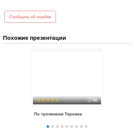
Вид проекта: среднесрочный (2 месяца).
Сообщить об ошибке
Похожие презентации
42
По тропинкам Теремка
Экологи
детей д
в рамка
«Хранит