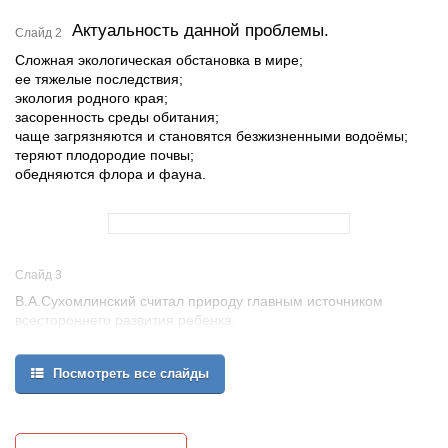
Актуальность данной проблемы.
Слайд 2
Сложная экологическая обстановка в мире;
ее тяжелые последствия;
экология родного края;
засоренность среды обитания;
чаще загрязняются и становятся безжизненными водоёмы;
теряют плодородие почвы;
обедняются флора и фауна.
Слайд 3
В.А.Сухомлинский считал природу главным источником
всестороннего развития ребенка.
Посмотреть все слайды
К.Д.Ушинский называл природу великой воспитательницей:
«Побудить в детях живое чувство природы – значит возбудить
одно из самых благодетельных, воспитывающих душу
влияний».