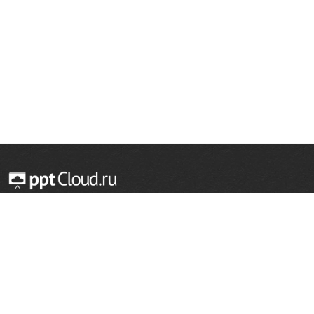
© 2014 — 2026 Облачный хостинг презентаций
Email:
support@pptcloud.ru
Проект
Популярные разделы
О сайте
ОБЖ
История
Химия
Как сделать презентацию
Физкультура
Астрономия