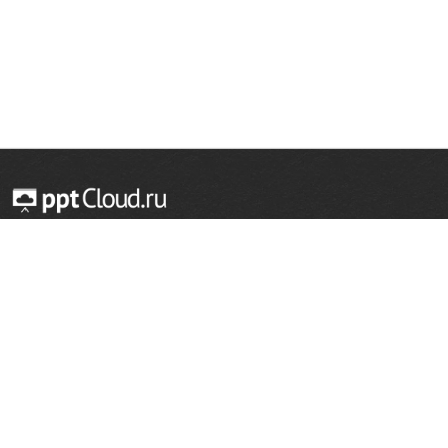
© 2014 — 2026 Облачный хостинг презентаций
Email:
support@pptcloud.ru
Проект
Популярные разделы
О сайте
ОБЖ
История
Химия
Как сделать презентацию
Физкультура
Астрономия
Правообладателям
География
Биология
Форма обратной связи