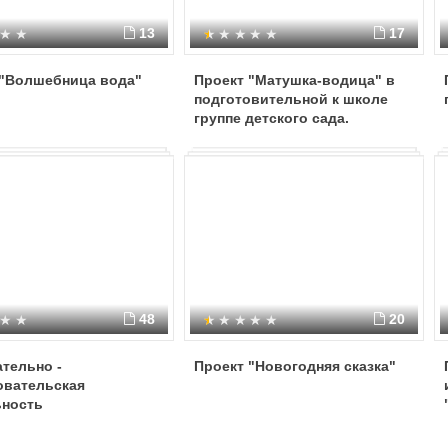
13
17
 "Волшебница вода"
Проект "Матушка-водица" в
подготовительной к школе
группе детского сада.
48
20
тельно -
Проект "Новогодняя сказка"
овательская
ьность