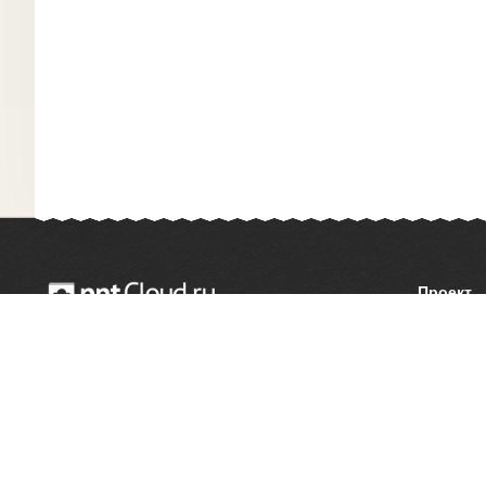
Проект
О сайте
© 2014 — 2026 Облачный хостинг презентаций
Как сдел
Email:
support@pptcloud.ru
Правооб
Форма об
Сообщить