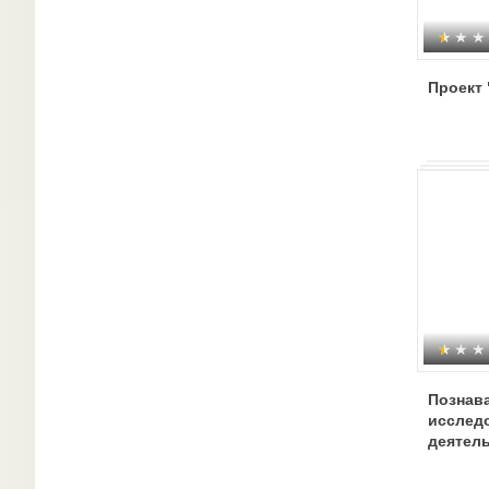
Проект
Познава
исслед
деятел