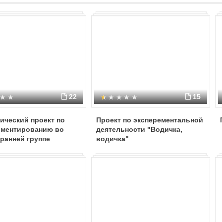
22
15
ический проект по
Проект по эксперементальной
иментированию во
деятельности "Водичка,
ранней группе
водичка"
бница-вода"