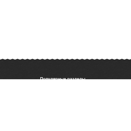
Популярные разделы
ОБЖ
История
ать презентацию
Астрономия
География
ладателям
Шаблоны для
презентаций
ратной связи
 об ошибке