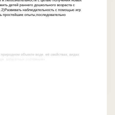
 и любознательности с целью получения новых
мить детей раннего дошкольного возраста с
и.2)Развивать наблюдательность с помощью игр
ть простейшие опыты,последовательно
природном объекте воде, её свойствах, видах
е, агрегатных состояниях.
интереса, обогащение словарного запаса.
 правильного отношения к воде, как источнику