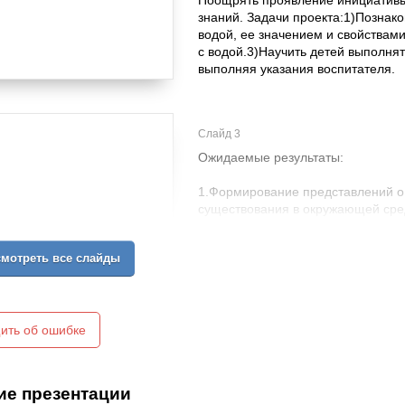
Поощрять проявление инициативы
знаний. Задачи проекта:1)Познако
водой, ее значением и свойствам
с водой.3)Научить детей выполня
выполняя указания воспитателя.
Слайд 3
Ожидаемые результаты:
1.Формирование представлений о 
существования в окружающей сред
2.Формирование познавательного 
3.Воспитание бережного, осознано
мотреть все слайды
жизни на земле.
ить об ошибке
ие презентации