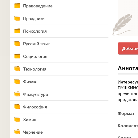
Правоведение
Праздники
Психология
Русский язык
Добави
Социология
Аннота
Технология
Физика
Интерес
ПУШКИНС
презентац
Физкультура
представл
Философия
Формат
Химия
Количес
Черчение