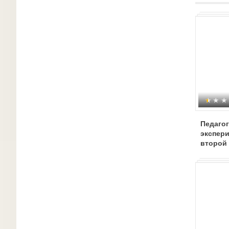
Педагог
экспер
второй 
"Волше