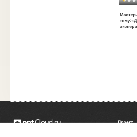
Мастер-
тему:«Д
экспер
развит
интере
дошкол
Проект
О сайте
© 2014 — 2026 Облачный хостинг презентаций