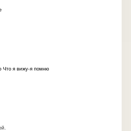
е
 Что я вижу-я помню
ей.