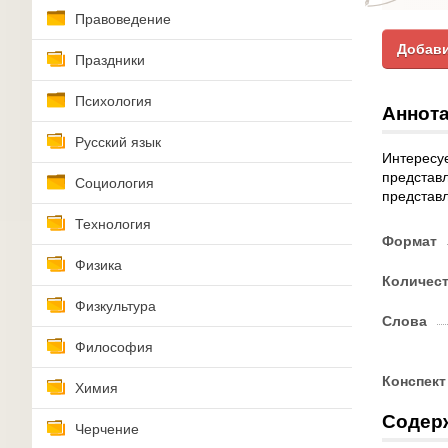
Правоведение
Добави
Праздники
Психология
Аннота
Русский язык
Интересуе
представл
Социология
представл
Технология
Формат
Физика
Количес
Физкультура
Слова
Философия
Конспект
Химия
Содер
Черчение