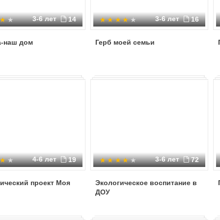
3-6 лет
3-6 лет
14
16
а-наш дом
Герб моей семьи
4-6 лет
3-6 лет
19
72
ический проект Моя
Экологическое воспитание в
ДОУ