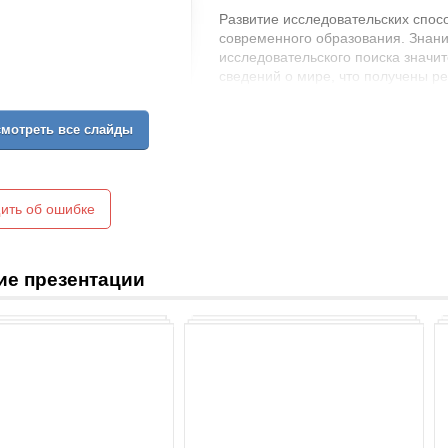
Развитие исследовательских спос
современного образования. Знани
исследовательского поиска значи
сведений о мире, что получены р
мотреть все слайды
ить об ошибке
ие презентации