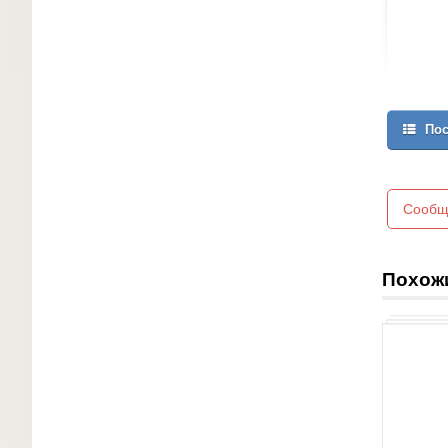
Пос
Сообщ
Похож