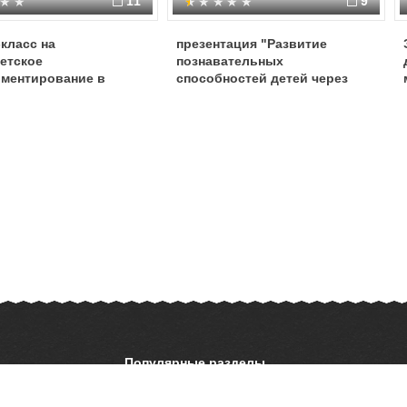
11
9
класс на
презентация "Развитие
етское
познавательных
иментирование в
способностей детей через
ии познавательного
исследовательскую
са старших
деятельность»
ьников».
Популярные разделы
ОБЖ
История