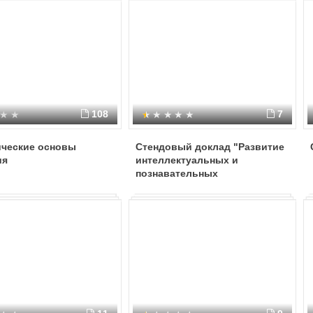
108
7
ические основы
Стендовый доклад "Развитие
ия
интеллектуальных и
познавательных
способностей детей через
поисково-исследовательскую
деятельность".