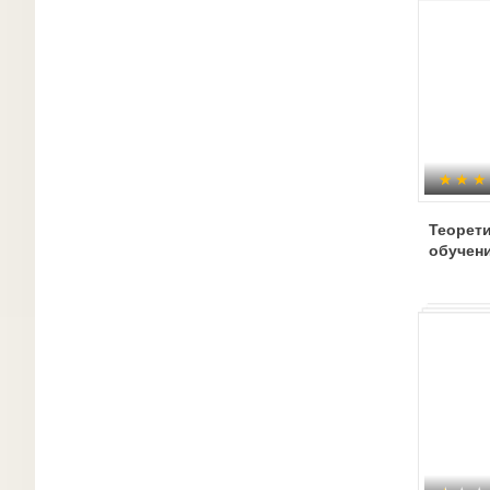
Теорет
обучен