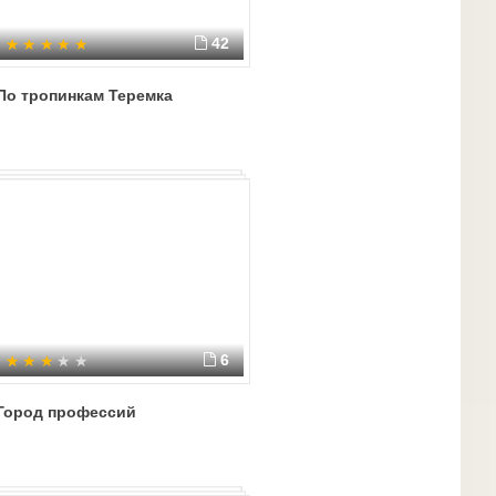
42
По тропинкам Теремка
6
Город профессий