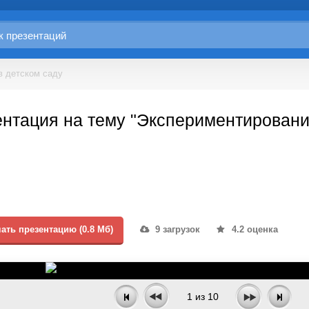
в детском саду
нтация на тему "Экспериментировани
ать презентацию (0.8 Мб)
9 загрузок
4.2 оценка
1
из
10