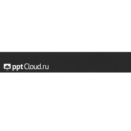
© 2014 — 2026 Облачный хостинг презентаций
Email:
support@pptcloud.ru
Проект
Популярные разделы
О сайте
ОБЖ
История
Химия
Как сделать презентацию
Физкультура
Астрономия
Правообладателям