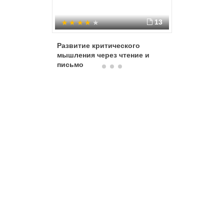
13
Развитие критического
Развитие
мышления через чтение и
мышлен
письмо