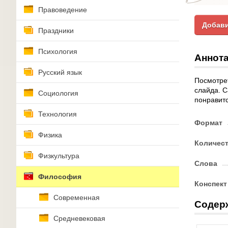
Правоведение
Добави
Праздники
Психология
Аннота
Русский язык
Посмотрет
слайда. С
Социология
понравитс
Технология
Формат
Физика
Количес
Физкультура
Слова
Философия
Конспект
Современная
Содер
Средневековая