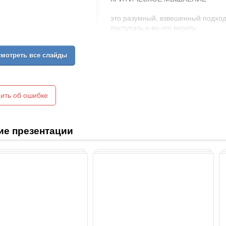
это разумный, взвешенный подход
поступать и во что верить
мотреть все слайды
ить об ошибке
ие презентации