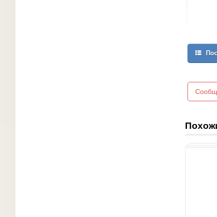
Пос
Сообщ
Похож