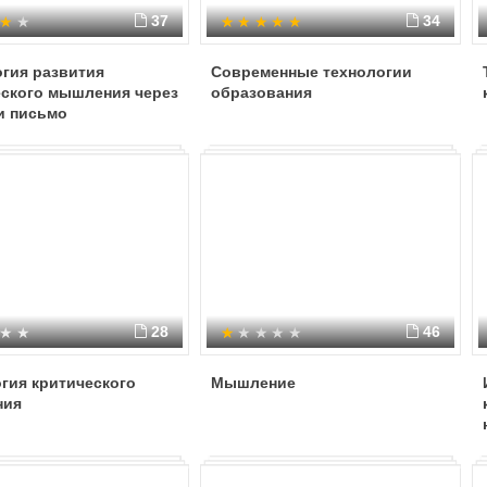
37
34
гия развития
Современные технологии
еского мышления через
образования
и письмо
28
46
гия критического
Мышление
ния