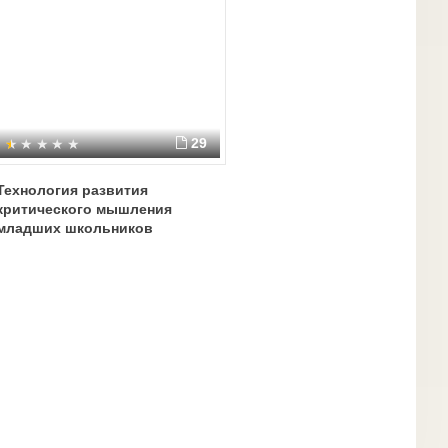
29
Технология развития
критического мышления
младших школьников