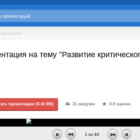
о мышления
нтация на тему "Развитие критическ
ать презентацию (0.42 Мб)
21 загрузок
0.0 оценка
1
из
44