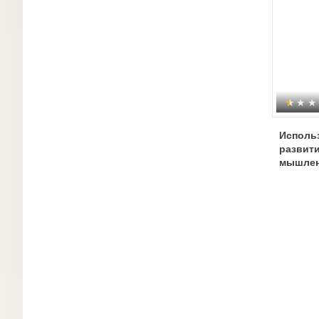
Исполь
развити
мышлен
началь