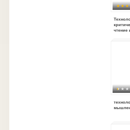
Техноло
критич
чтение 
техноло
мышле