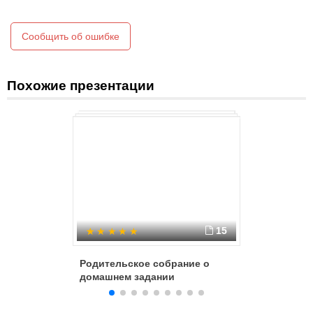
Сообщить об ошибке
Похожие презентации
15
Родительское собрание о
Повышен
домашнем задании
успевае