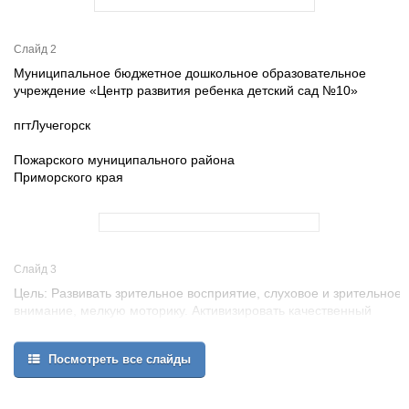
Слайд 2
Муниципальное бюджетное дошкольное образовательное
учреждение «Центр развития ребенка детский сад №10»
пгтЛучегорск
Пожарского муниципального района
Приморского края
Слайд 3
Цель: Развивать зрительное восприятие, слуховое и зрительное
внимание, мелкую моторику. Активизировать качественный
словарь. Обобщить и систематизировать представления детей
о характерных признаках весны, научить самостоятельно,
Посмотреть все слайды
находить их, устанавливать связи между сезонными
изменениями в природе. Развивать у дошкольников умения
воспринимать образ весны через разные жанры искусства: