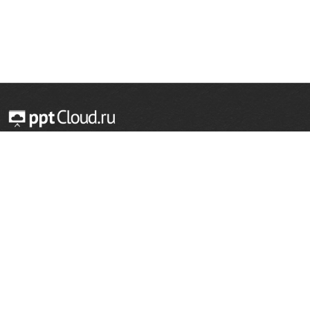
© 2014 — 2026 Облачный хостинг презентаций
Email:
support@pptcloud.ru
Проект
Популярные разделы
О сайте
ОБЖ
История
Химия
Как сделать презентацию
Физкультура
Астрономия
Правообладателям
География
Биология
Форма обратной связи
Иностранные языки