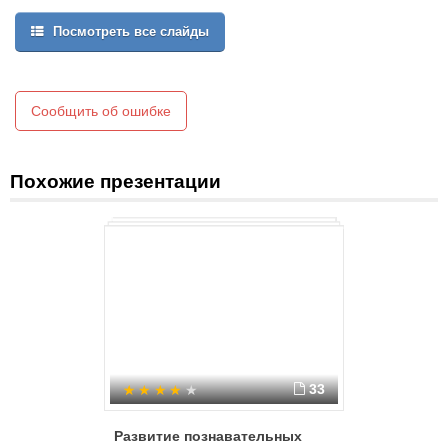
Посмотреть все слайды
Сообщить об ошибке
Похожие презентации
33
Развитие познавательных
Неизвед