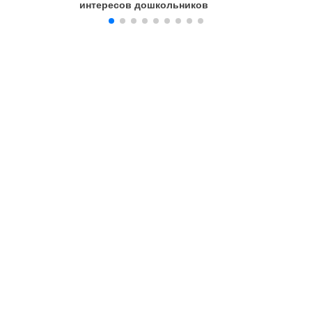
интересов дошкольников
Удивите