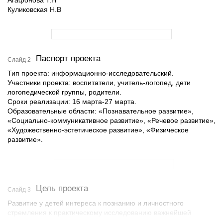
Агафонова Т.Н
Куликовская Н.В
Паспорт проекта
Слайд 2
Тип проекта: информационно-исследовательский.
Участники проекта: воспитатели, учитель-логопед, дети
логопедической группы, родители.
Сроки реализации: 16 марта-27 марта.
Образовательные области: «Познавательное развитие»,
«Социально-коммуникативное развитие», «Речевое развитие»,
«Художественно-эстетическое развитие», «Физическое
развитие».
Цель проекта
Слайд 3
Развитие у детей интереса к познанию и личностного
стремления к практическому исследованию важнейшей
составляющей среды обитания – воды.