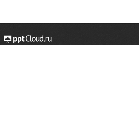
© 2014 — 2026 Облачный хостинг презентаций
Email:
support@pptcloud.ru
Проект
Популярные разделы
О сайте
ОБЖ
История
Химия
Как сделать презентацию
Физкультура
Астрономия
Правообладателям
География
Биология
Форма обратной связи
Иностранные языки
Сообщить об ошибке
Шаблоны для презентаций