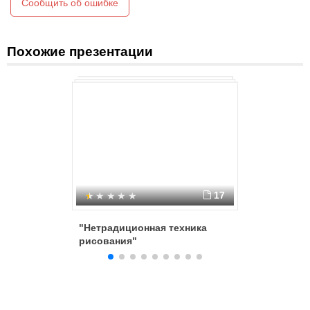
Сообщить об ошибке
Похожие презентации
17
"Нетрадиционная техника
нетради
рисования"
рисован