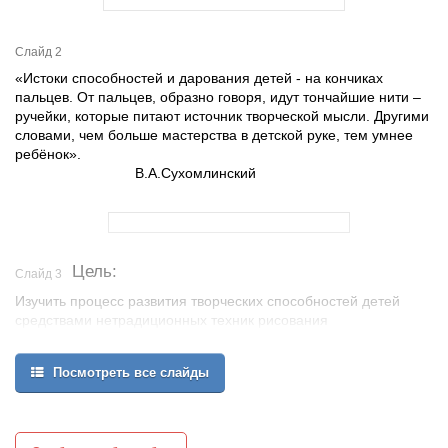
Слайд 2
«Истоки способностей и дарования детей - на кончиках
пальцев. От пальцев, образно говоря, идут тончайшие нити –
ручейки, которые питают источник творческой мысли. Другими
словами, чем больше мастерства в детской руке, тем умнее
ребёнок».
В.А.Сухомлинский
Цель:
Слайд 3
Изучить процесс развития творческих способностей детей
средствами нетрадиционных техник рисования
Формировать эстетическое отношение к окружающей
действительности на основе ознакомления с нетрадиционными
Посмотреть все слайды
техниками рисования.
Расширять представления о многообразии нетрадиционных
техник рисования.
Совершенствовать технические умения и навыки рисования