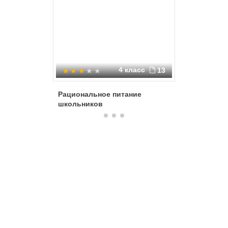
4 класс
13
Рациональное питание
Биологи
школьников
витамино